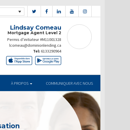
Lindsay Comeau
Mortgage Agent Level 2
Permis d’initiateur #M11001328
lcomeau@dominionlending.ca
Tel:
6133290964
À PROPOS
COMMUNIQUER AVEC NOUS
sation