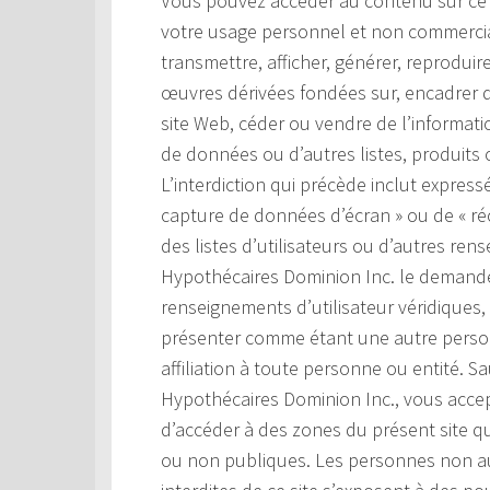
Vous pouvez accéder au contenu sur ce si
votre usage personnel et non commercial.
transmettre, afficher, générer, reproduir
œuvres dérivées fondées sur, encadrer d
site Web, céder ou vendre de l’information
de données ou d’autres listes, produits o
L’interdiction qui précède inclut expressé
capture de données d’écran » ou de « ré
des listes d’utilisateurs ou d’autres ren
Hypothécaires Dominion Inc. le demande
renseignements d’utilisateur véridiques,
présenter comme étant une autre perso
affiliation à toute personne ou entité. S
Hypothécaires Dominion Inc., vous accep
d’accéder à des zones du présent site q
ou non publiques. Les personnes non au