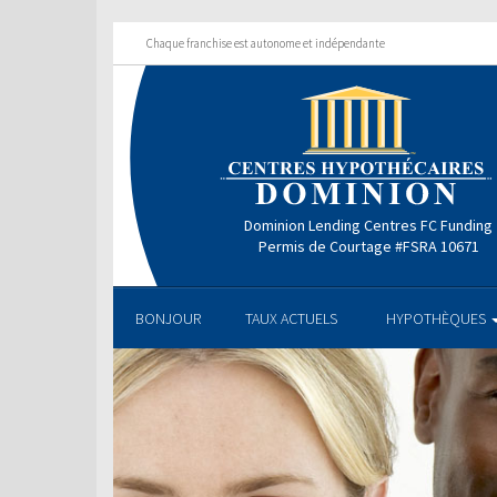
Chaque franchise est autonome et indépendante
Dominion Lending Centres FC Funding
Permis de Courtage #FSRA 10671
BONJOUR
TAUX ACTUELS
HYPOTHÈQUES