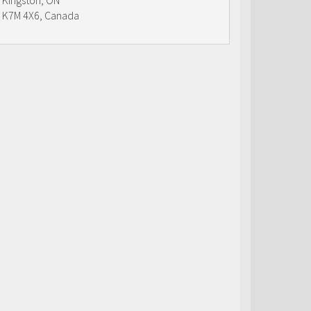
Kingston, ON
K7M 4X6, Canada