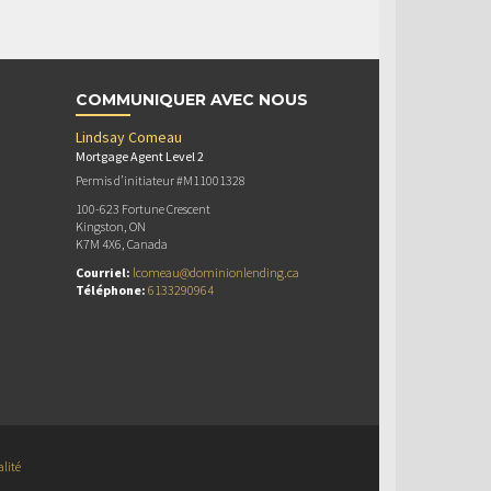
COMMUNIQUER AVEC NOUS
Lindsay Comeau
Mortgage Agent Level 2
Permis d’initiateur #M11001328
100-623 Fortune Crescent
Kingston, ON
K7M 4X6, Canada
Courriel:
lcomeau@dominionlending.ca
Téléphone:
6133290964
alité