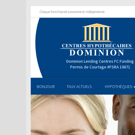
Chaque franchise est autonome et indépendante
Dominion Lending Centres FC Funding
Permis de Courtage #FSRA 10671
BONJOUR
TAUX ACTUELS
HYPOTHÈQUES