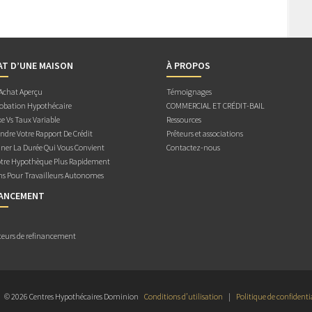
AT D’UNE MAISON
À PROPOS
 Achat Aperçu
Témoignages
obation Hypothécaire
COMMERCIAL ET CRÉDIT-BAIL
e Vs Taux Variable
Ressources
dre Votre Rapport De Crédit
Prêteurs et associations
ner La Durée Qui Vous Convient
Contactez-nous
otre Hypothèque Plus Rapidement
ns Pour Travailleurs Autonomes
NANCEMENT
teurs de refinancement
© 2026 Centres Hypothécaires Dominion
Conditions d’utilisation
|
Politique de confidenti