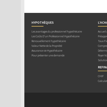
HYPOTHÈQUES
L’ACH
Les avantages du professionnel hypothécaire
Accueil
Les Coûts D’un Professionnel Hypothécaire
Préappr
Renouvellement hypothécaire
Taux Fix
Valeur Nette de la Propriété
Compren
Assurance vie Hypothécaire
Détermi
Pour présenter une demande
Payer V
Solutio
REFI
CHIP
Calcula