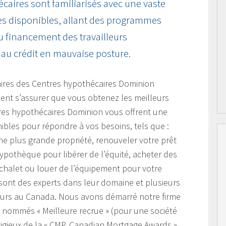
écaires sont familiarisés avec une vaste
s disponibles, allant des programmes
u financement des travailleurs
au crédit en mauvaise posture.
aires des Centres hypothécaires Dominion
lent s’assurer que vous obtenez les meilleurs
tres hypothécaires Dominion vous offrent une
ibles pour répondre à vos besoins, tels que :
e plus grande propriété, renouveler votre prêt
hypothèque pour libérer de l’équité, acheter des
 chalet ou louer de l’équipement pour votre
 sont des experts dans leur domaine et plusieurs
leurs au Canada. Nous avons démarré notre firme
é nommés « Meilleure recrue » (pour une société
igieux de la « CMP, Canadian Mortgage Awards »