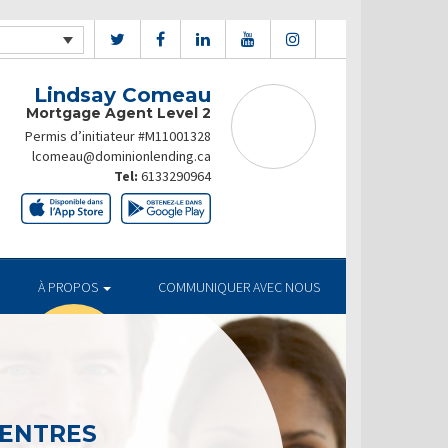
Lindsay Comeau
Mortgage Agent Level 2
Permis d’initiateur #M11001328
lcomeau@dominionlending.ca
Tel:
6133290964
À PROPOS
COMMUNIQUER AVEC NOUS
CENTRES